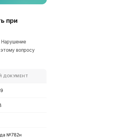
ь при
. Нарушение
 этому вопросу
Й ДОКУМЕНТ
19
8
уда №782н