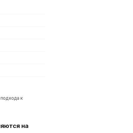
 подхода к
яются на