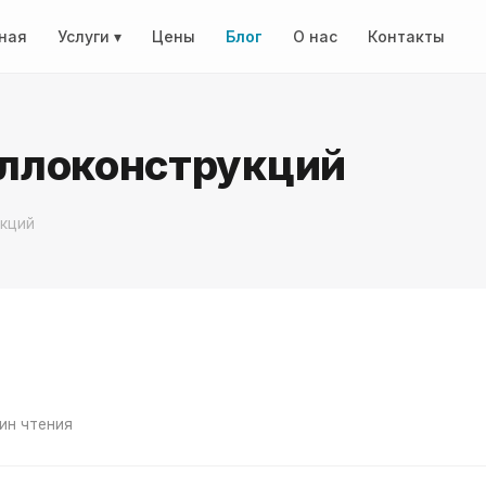
ная
Услуги ▾
Цены
Блог
О нас
Контакты
ллоконструкций
кций
ин чтения