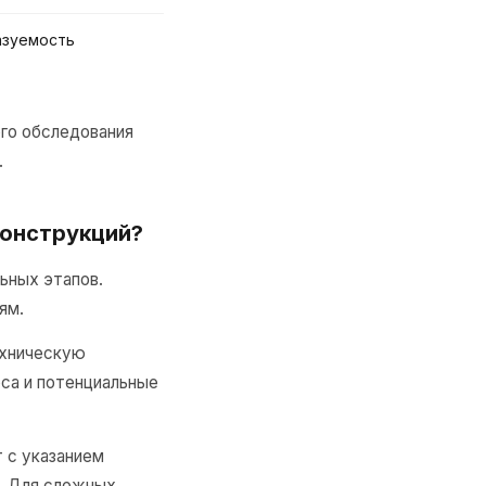
азуемость
го обследования
.
конструкций?
ьных этапов.
ям.
ехническую
са и потенциальные
 с указанием
и. Для сложных