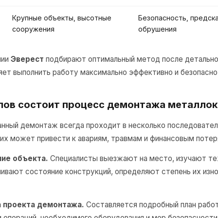
Крупные объекты, высотные
Безопасность, предск
сооружения
обрушения
нии
Эверест
подбирают оптимальный метод после детально
ляет выполнить работу максимально эффективно и безопасно
апов состоит процесс демонтажа металло
анный демонтаж всегда проходит в несколько последовател
них может привести к авариям, травмам и финансовым потер
ние объекта.
Специалисты выезжают на место, изучают т
ивают состояние конструкций, определяют степень их изно
а проекта демонтажа.
Составляется подробный план работ
 операций, необходимого оборудования и мер безопасност