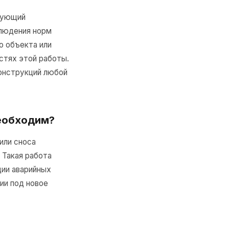
бующий
блюдения норм
о объекта или
стях этой работы.
онструкций любой
необходим?
или сноса
 Такая работа
ции аварийных
ии под новое