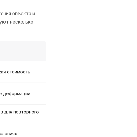
жения объекта и
зуют несколько
кая стоимость
ые деформации
в для повторного
условиях