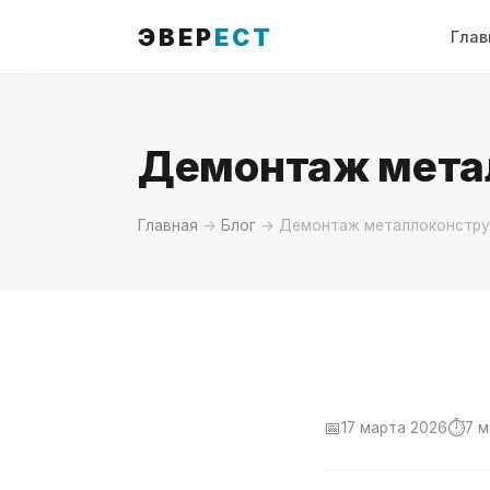
ЭВЕР
ЕСТ
Глав
Демонтаж мета
Главная
→
Блог
→ Демонтаж металлоконстру
📅
⏱
17 марта 2026
7 м