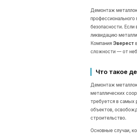
Демонтаж металлок
профессионального 
безопасности. Если 
ликвидацию металли
Компания
Эверест
в
сложности — от не
Что такое д
Демонтаж металлоко
металлических соор
требуется в самых 
объектов, освобожд
строительство.
Основные случаи, к